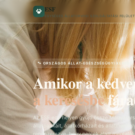
ESF
EGYSÉGES ÁLLATORVOSI SZOLGÁLTATÁSI FELÜLET
🐾 ORSZÁGOS ÁLLAT-EGÉSZSÉGÜGYI KERESŐ
Amikor a kedve
a keresésbe
fára
Az ESF egy helyen gyűjti össze Magyarorsz
állatpatikáit, állatkórházait és állatmenh
rendszerezve, hogy percek alatt megtalálj