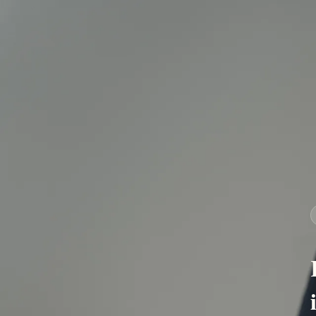
19 megye + főváros
Teljes országos lefedettség, hivatalos megy
nyilvántartások alapján.