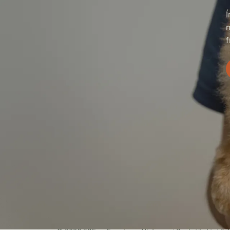
Í
f
ESF
Egységes Állatorvosi Szolgáltatási Felület
— állatorvosok, patikák, kórházak és
menhelyek egy helyen, országosan.