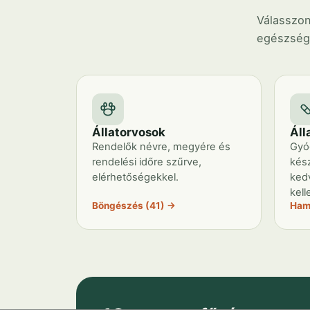
Válasszon
egészségü
Állatorvosok
Áll
Rendelők névre, megyére és
Gyó
rendelési időre szűrve,
kés
elérhetőségekkel.
ked
kell
Böngészés (41) →
Ham