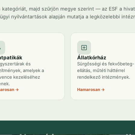
 kategóriát, majd szűrjön megye szerint — az ESF a hivata
gyi nyilvántartások alapján mutatja a legközelebbi inté
atpatikák
Állatkórház
gyszertárak és
Sürgősségi és fekvőbeteg-
zítmények, amelyek a
ellátás, műtéti háttérrel
vence kezeléséhez
rendelkező intézmények.
enek.
arosan →
Hamarosan →