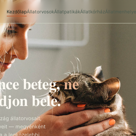
Kezdőlap
Állatorvosok
Állatpatikák
Állatkórház
Állatmenhely
nce beteg,
ne
djon bele.
ág állatorvosait,
elyeit — megyénként
a a legközelebbi