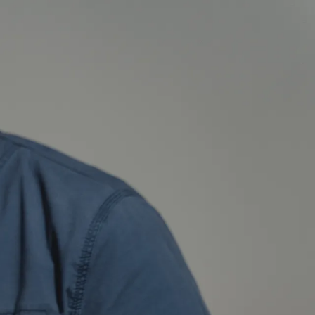
prakész adatlapok
 telefon, e-mail és nyitvatartás — mielőtt
dulna otthonról.