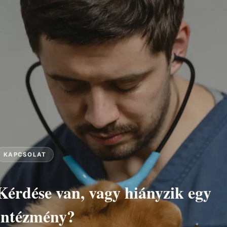
4 kategória
Na
ei
Állatorvos, állatpatika, állatkórház és
Cím,
állatmenhely egy felületen.
elin
KAPCSOLAT
Kérdése van, vagy hiányzik egy
intézmény?