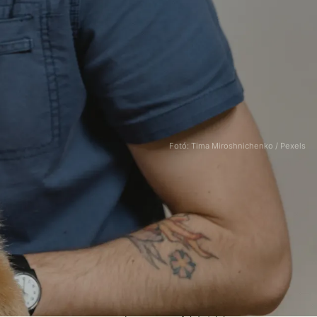
Fotó: Tima Miroshnichenko / Pexels
KAPCSOLAT
info@esf.hu