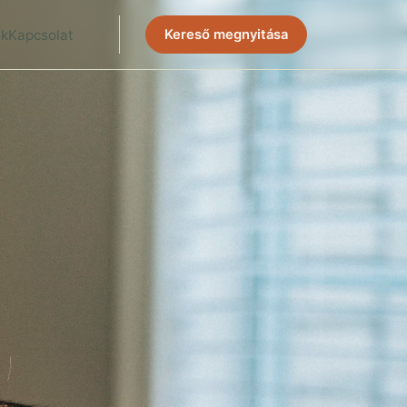
ek
Kapcsolat
Kereső megnyitása