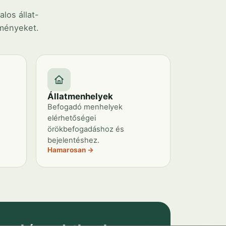
los állat-
zményeket.
Állatmenhelyek
Befogadó menhelyek
elérhetőségei
örökbefogadáshoz és
bejelentéshez.
Hamarosan →